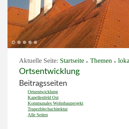
1
2
3
4
5
Aktuelle Seite:
Startseite
Themen
loka
Ortsentwicklung
Beitragsseiten
Ortsentwicklung
Kapellenfeld Ost
Kommunales Wohnbauprojekt
Trapezblechachitektur
Alle Seiten