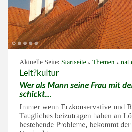
1
2
3
4
5
Aktuelle Seite:
Startseite
Themen
nati
Leit?kultur
Wer als Mann seine Frau mit de
schickt…
Immer wenn Erzkonservative und Re
Taugliches beizutragen haben an Lö
bestehende Probleme, bekommt der B