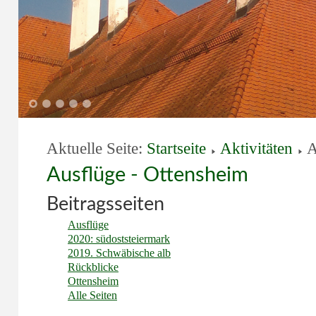
1
2
3
4
5
Aktuelle Seite:
Startseite
Aktivitäten
A
Ausflüge - Ottensheim
Beitragsseiten
Ausflüge
2020: südoststeiermark
2019. Schwäbische alb
Rückblicke
Ottensheim
Alle Seiten