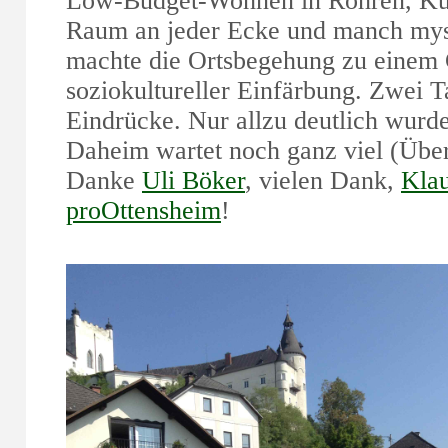
Low-Budget-Wohnen in Röhren, Kun
Raum an jeder Ecke und manch myst
machte die Ortsbegehung zu einem G
soziokultureller Einfärbung. Zwei Ta
Eindrücke. Nur allzu deutlich wurd
Daheim wartet noch ganz viel (Übe
Danke
Uli Böker
, vielen Dank,
Kla
proOttensheim
!